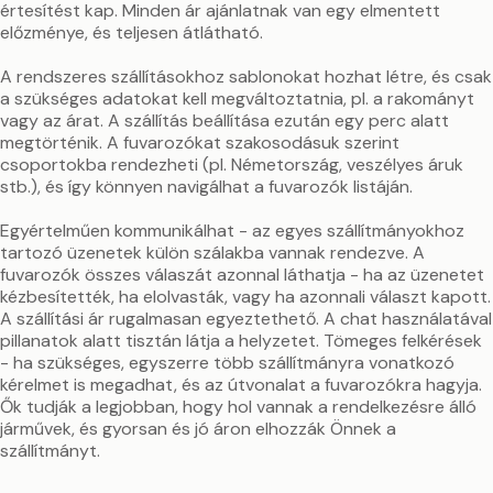
értesítést kap. Minden ár ajánlatnak van egy elmentett
előzménye, és teljesen átlátható.
A rendszeres szállításokhoz sablonokat hozhat létre, és csak
a szükséges adatokat kell megváltoztatnia, pl. a rakományt
vagy az árat. A szállítás beállítása ezután egy perc alatt
megtörténik. A fuvarozókat szakosodásuk szerint
csoportokba rendezheti (pl. Németország, veszélyes áruk
stb.), és így könnyen navigálhat a fuvarozók listáján.
Egyértelműen kommunikálhat - az egyes szállítmányokhoz
tartozó üzenetek külön szálakba vannak rendezve. A
fuvarozók összes válaszát azonnal láthatja - ha az üzenetet
kézbesítették, ha elolvasták, vagy ha azonnali választ kapott.
A szállítási ár rugalmasan egyeztethető. A chat használatával
pillanatok alatt tisztán látja a helyzetet. Tömeges felkérések
- ha szükséges, egyszerre több szállítmányra vonatkozó
kérelmet is megadhat, és az útvonalat a fuvarozókra hagyja.
Ők tudják a legjobban, hogy hol vannak a rendelkezésre álló
járművek, és gyorsan és jó áron elhozzák Önnek a
szállítmányt.