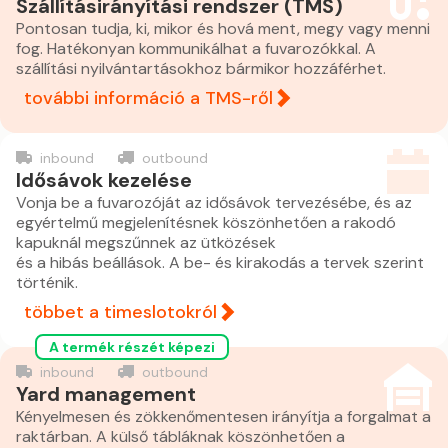
Szállításirányítási rendszer (TMS)
Pontosan tudja, ki, mikor és hová ment, megy vagy menni
fog. Hatékonyan kommunikálhat a fuvarozókkal. A
szállítási nyilvántartásokhoz bármikor hozzáférhet.
további információ a TMS-ről
inbound
outbound
Idősávok kezelése
Vonja be a fuvarozóját az idősávok tervezésébe, és az
egyértelmű megjelenítésnek köszönhetően a rakodó
kapuknál megszűnnek az ütközések
és a hibás beállások. A be- és kirakodás a tervek szerint
történik.
többet a timeslotokról
A termék részét képezi
inbound
outbound
Yard management
Kényelmesen és zökkenőmentesen irányítja a forgalmat a
raktárban. A külső tábláknak köszönhetően a