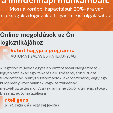
a mindennapi munkámban."
Most a korábbi kapacitásuk 20%-ára van
szükségük a logisztikai folyamat kiszolgálásához.
Online megoldások az Ön
logisztikájához
Rutint hagyja a programra
AUTOMATIZÁLÁS ÉS HATÉKONYSÁG
A legtöbb művelet egyetlen kattintással elvégezhető -
legyen szó akár egy felkérés elküldéséről, több tucat
fuvarozónak, hiányzó információk lekérdezéséről, vagy egy
küldemény útvonalának vagy tartalmának
megváltoztatásáról. A gyakran ismétlődő rutinfeladatokat
bízza az automatizálásra.
Intelligens
JELENTÉSEK ÉS ADATELEMZÉS