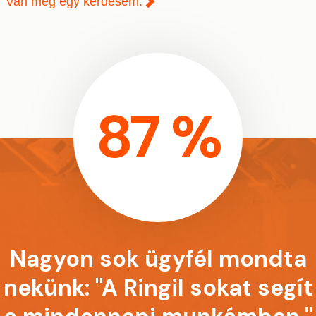
Van még egy kérdésem.
87 %
Nagyon sok ügyfél mondta
nekünk: "A Ringil sokat segít