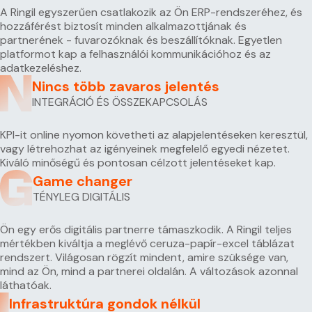
A Ringil egyszerűen csatlakozik az Ön ERP-rendszeréhez, és
hozzáférést biztosít minden alkalmazottjának és
partnerének - fuvarozóknak és beszállítóknak. Egyetlen
platformot kap a felhasználói kommunikációhoz és az
adatkezeléshez.
Nincs több zavaros jelentés
INTEGRÁCIÓ ÉS ÖSSZEKAPCSOLÁS
KPI-it online nyomon követheti az alapjelentéseken keresztül,
vagy létrehozhat az igényeinek megfelelő egyedi nézetet.
Kiváló minőségű és pontosan célzott jelentéseket kap.
Game changer
TÉNYLEG DIGITÁLIS
Ön egy erős digitális partnerre támaszkodik. A Ringil teljes
mértékben kiváltja a meglévő ceruza-papír-excel táblázat
rendszert. Világosan rögzít mindent, amire szüksége van,
mind az Ön, mind a partnerei oldalán. A változások azonnal
láthatóak.
Infrastruktúra gondok nélkül