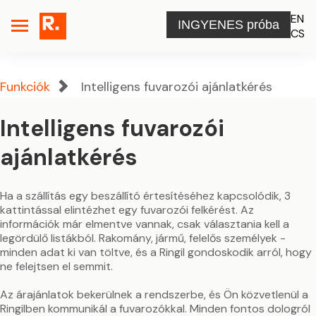
EN
INGYENES próba
CS
Funkciók
Intelligens fuvarozói ajánlatkérés
Intelligens fuvarozói
ajánlatkérés
Ha a szállítás egy beszállító értesítéséhez kapcsolódik, 3
kattintással elintézhet egy fuvarozói felkérést. Az
információk már elmentve vannak, csak választania kell a
legördülő listákból. Rakomány, jármű, felelős személyek -
minden adat ki van töltve, és a Ringil gondoskodik arról, hogy
ne felejtsen el semmit.
Az árajánlatok bekerülnek a rendszerbe, és Ön közvetlenül a
Ringilben kommunikál a fuvarozókkal. Minden fontos dologról