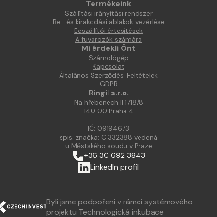
Termékeink
Szállítási irányítási rendszer
Be- és kirakodási ablakok vezérlése
Beszállítói értesítések
A fuvarozók számára
Mi érdekli Önt
Számológép
Kapcsolat
Általános Szerződési Feltételek
GDPR
Ringil s.r.o.
Na hřebenech II 1718/8
140 00 Praha 4
IČ: 09194673
spis. značka: C 332388 vedená
u Městského soudu v Praze
+36 30 692 3843
LinkedIn profil
Byli jsme podpořeni v rámci systémového
projektu Technologická inkubace