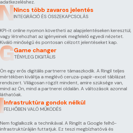
adatkezeléshez.
Nincs több zavaros jelentés
INTEGRÁCIÓ ÉS ÖSSZEKAPCSOLÁS
KPI-it online nyomon követheti az alapjelentéseken keresztül,
vagy létrehozhat az igényeinek megfelelő egyedi nézetet.
Kiváló minőségű és pontosan célzott jelentéseket kap.
Game changer
TÉNYLEG DIGITÁLIS
Ön egy erős digitális partnerre támaszkodik. A Ringil teljes
mértékben kiváltja a meglévő ceruza-papír-excel táblázat
rendszert. Világosan rögzít mindent, amire szüksége van,
mind az Ön, mind a partnerei oldalán. A változások azonnal
láthatóak.
Infrastruktúra gondok nélkül
FELHŐBEN VALÓ MŰKÖDÉS
Nem foglalkozik a technikával. A Ringilt a Google felhő-
infrastruktúráján futtatjuk. Ez teszi megbízhatóvá és