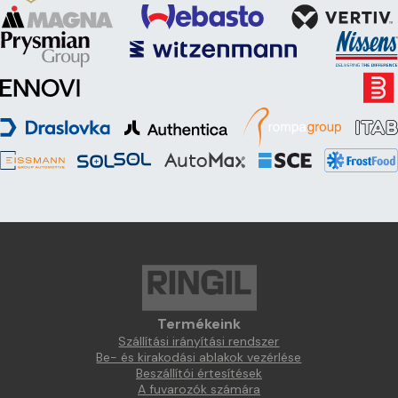
Termékeink
Szállítási irányítási rendszer
Be- és kirakodási ablakok vezérlése
Beszállítói értesítések
A fuvarozók számára