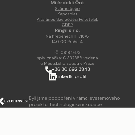
Mi érdekli Önt
Számológép
Kapcsolat
Általános Szerződési Feltételek
GDPR
Ringil s.r.o.
Na hřebenech II 1718/8
140 00 Praha 4
IČ: 09194673
spis. značka: C 332388 vedená
u Městského soudu v Praze
+36 30 692 3843
LinkedIn profil
Byli jsme podpořeni v rámci systémového
projektu Technologická inkubace