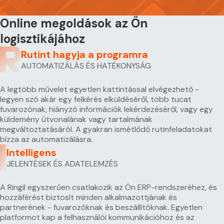
Online megoldások az Ön
logisztikájához
Rutint hagyja a programra
AUTOMATIZÁLÁS ÉS HATÉKONYSÁG
A legtöbb művelet egyetlen kattintással elvégezhető -
legyen szó akár egy felkérés elküldéséről, több tucat
fuvarozónak, hiányzó információk lekérdezéséről, vagy egy
küldemény útvonalának vagy tartalmának
megváltoztatásáról. A gyakran ismétlődő rutinfeladatokat
bízza az automatizálásra.
Intelligens
JELENTÉSEK ÉS ADATELEMZÉS
A Ringil egyszerűen csatlakozik az Ön ERP-rendszeréhez, és
hozzáférést biztosít minden alkalmazottjának és
partnerének - fuvarozóknak és beszállítóknak. Egyetlen
platformot kap a felhasználói kommunikációhoz és az