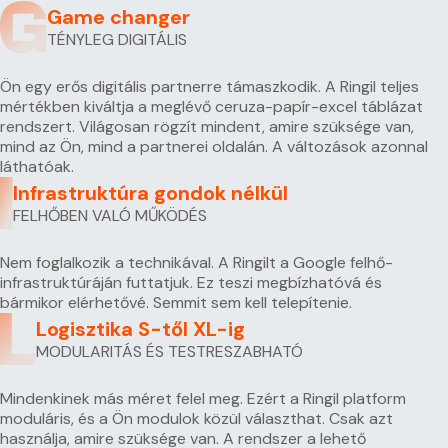
Game changer
TÉNYLEG DIGITÁLIS
Ön egy erős digitális partnerre támaszkodik. A Ringil teljes
mértékben kiváltja a meglévő ceruza-papír-excel táblázat
rendszert. Világosan rögzít mindent, amire szüksége van,
mind az Ön, mind a partnerei oldalán. A változások azonnal
láthatóak.
Infrastruktúra gondok nélkül
FELHŐBEN VALÓ MŰKÖDÉS
Nem foglalkozik a technikával. A Ringilt a Google felhő-
infrastruktúráján futtatjuk. Ez teszi megbízhatóvá és
bármikor elérhetővé. Semmit sem kell telepítenie.
Logisztika S-től XL-ig
MODULARITÁS ÉS TESTRESZABHATÓ
Mindenkinek más méret felel meg. Ezért a Ringil platform
moduláris, és a Ön modulok közül választhat. Csak azt
használja, amire szüksége van. A rendszer a lehető