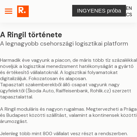
EN
INGYENES próba
CS
A Ringil története
A legnagyobb csehországi logisztikai platform
Harmadik éve vagyunk a piacon, de máris több tíz százalékkal
növeljük a logisztikai menedzsment hatékonyságát a gyártó
és értékesítő vállalatoknál. A logisztikai folyamatokat
digitalizáljuk. Fokozatosan és alaposan.
Tapasztalt szakemberekből álló csapat vagyunk nagy
ügyfelektől (Škoda Auto, Raiffeisenbank, Rohlik.cz) szerzett
tapasztalattal.
A Ringil moduláris és nagyon rugalmas. Megtervezheti a Prága
és Budapest közötti szállítást, valamint a kontinensek közötti
árumozgást.
Jelenleg több mint 800 vállalat vesz részt a rendszerben.