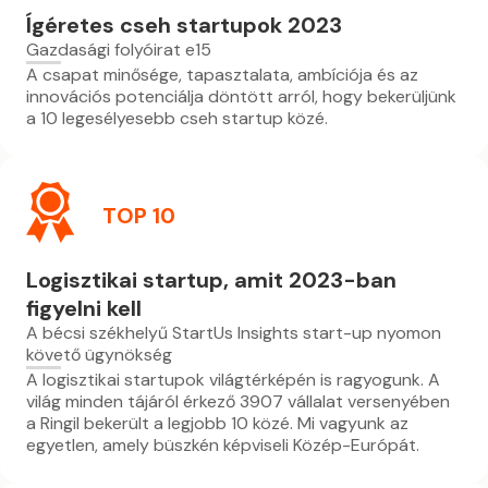
Ígéretes cseh startupok 2023
Gazdasági folyóirat e15
A csapat minősége, tapasztalata, ambíciója és az
innovációs potenciálja döntött arról, hogy bekerüljünk
a 10 legesélyesebb cseh startup közé.
TOP 10
Logisztikai startup, amit 2023-ban
figyelni kell
A bécsi székhelyű StartUs Insights start-up nyomon
követő ügynökség
A logisztikai startupok világtérképén is ragyogunk. A
világ minden tájáról érkező 3907 vállalat versenyében
a Ringil bekerült a legjobb 10 közé. Mi vagyunk az
egyetlen, amely büszkén képviseli Közép-Európát.