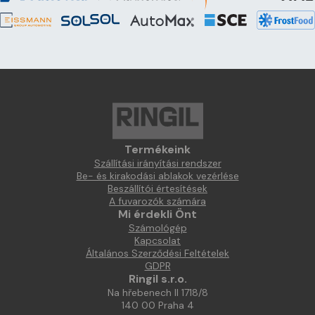
Termékeink
Szállítási irányítási rendszer
Be- és kirakodási ablakok vezérlése
Beszállítói értesítések
A fuvarozók számára
Mi érdekli Önt
Számológép
Kapcsolat
Általános Szerződési Feltételek
GDPR
Ringil s.r.o.
Na hřebenech II 1718/8
140 00 Praha 4