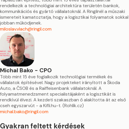
rendelkezik a technológiai architektúra területén bankok,
kommunikációs és gyártó vállalatoknál. A Ringilnél a műszaki
ismereteit kamatoztatja, hogy a logisztikai folyamatok sokkal
jobban működjenek.
miloslav.vlach@ringil.com
Michal Bako - CPO
Több mint 15 éve foglalkozik technológiai termékek és
vállalatok építésével. Nagy projekteket irányított a Škoda
Auto, a ČSOB és a Raiffeisenbank vállalatoknál. A
folyamatmenedzsment specialistájaként a logisztikát is
rendkívül élvezi. A kezdeti szakaszban ő alakította át az első
cseh egyszarvút - a Kifli.hu-t. (Rohlík.cz)
michal.bako@ringil.com
Gyakran feltett kérdések