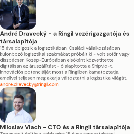
André Dravecký - a Ringil vezérigazgatója és
társalapítója
15 éve dolgozik a logisztikában. Családi vállalkozásában
különböző logisztikai szakmákat próbált ki - volt sofőr vagy
diszpécser. Közép-Európában elsőként közvetítette
digitálisan az áruszállítást - ő alapította a Shipvio-t.
Innovációs potenciálját most a Ringilben kamatoztatja,
amellyel teljesen meg akarja változtatni a logisztika világát.
andre.dravecky@ringil.com
Miloslav Vlach - CTO és a Ringil társalapítója
Tapasztalt építész, több mint 15 éves tapasztalattal