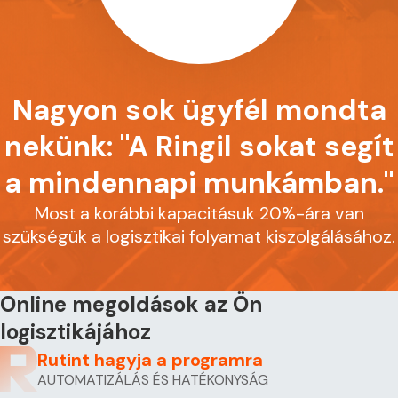
Nagyon sok ügyfél mondta
nekünk: "A Ringil sokat segít
a mindennapi munkámban."
Most a korábbi kapacitásuk 20%-ára van
szükségük a logisztikai folyamat kiszolgálásához.
Online megoldások az Ön
logisztikájához
Rutint hagyja a programra
AUTOMATIZÁLÁS ÉS HATÉKONYSÁG