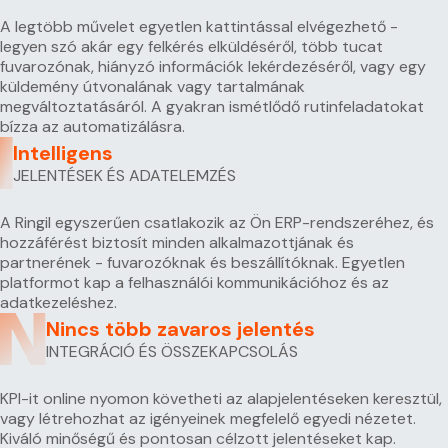
A legtöbb művelet egyetlen kattintással elvégezhető -
legyen szó akár egy felkérés elküldéséről, több tucat
fuvarozónak, hiányzó információk lekérdezéséről, vagy egy
küldemény útvonalának vagy tartalmának
megváltoztatásáról. A gyakran ismétlődő rutinfeladatokat
bízza az automatizálásra.
Intelligens
JELENTÉSEK ÉS ADATELEMZÉS
A Ringil egyszerűen csatlakozik az Ön ERP-rendszeréhez, és
hozzáférést biztosít minden alkalmazottjának és
partnerének - fuvarozóknak és beszállítóknak. Egyetlen
platformot kap a felhasználói kommunikációhoz és az
adatkezeléshez.
Nincs több zavaros jelentés
INTEGRÁCIÓ ÉS ÖSSZEKAPCSOLÁS
KPI-it online nyomon követheti az alapjelentéseken keresztül,
vagy létrehozhat az igényeinek megfelelő egyedi nézetet.
Kiváló minőségű és pontosan célzott jelentéseket kap.