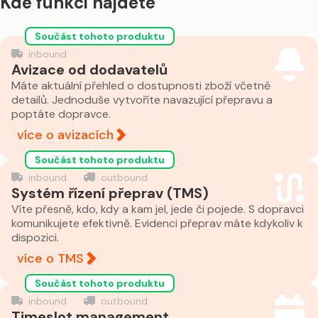
Kde funkci najdete
Součást tohoto produktu
inbound
Avizace od dodavatelů
Máte aktuální přehled o dostupnosti zboží včetně
detailů. Jednoduše vytvoříte navazující přepravu a
poptáte dopravce.
více o avizacích
Součást tohoto produktu
inbound
outbound
Systém řízení přeprav (TMS)
Víte přesně, kdo, kdy a kam jel, jede či pojede. S dopravci
komunikujete efektivně. Evidenci přeprav máte kdykoliv k
dispozici.
více o TMS
Součást tohoto produktu
inbound
outbound
Timeslot management