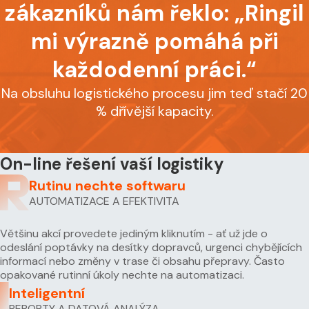
zákazníků nám řeklo: „Ringil
mi výrazně pomáhá při
každodenní práci.“
Na obsluhu logistického procesu jim teď stačí 20
% dřívější kapacity.
On-line řešení vaší logistiky
Rutinu nechte softwaru
AUTOMATIZACE A EFEKTIVITA
Většinu akcí provedete jediným kliknutím - ať už jde o
odeslání poptávky na desítky dopravců, urgenci chybějících
informací nebo změny v trase či obsahu přepravy. Často
opakované rutinní úkoly nechte na automatizaci.
Inteligentní
REPORTY A DATOVÁ ANALÝZA