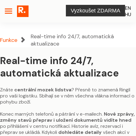
EN
Vyzkoušet ZDARMA
HU
Real-time info 24/7, automatická
Funkce
aktualizace
Real-time info 24/7,
automatická aktualizace
Znáte
centrální mozek lidstva
? Přesně to znamená Ringil
pro vaši logistiku. Sbíhají se v něm všechna vlákna informací o
pohybu zboží.
Konec marných telefonů a pátrání v e-mailech.
Nové zprávy,
změny stavů přeprav i uložení dokumentů vidíte hned
po přihlášení v centru notifikací. Historie avíz, rezervací i
přeprav se ukládá. Kdykoli
dohledáte detaily
všech akcí v