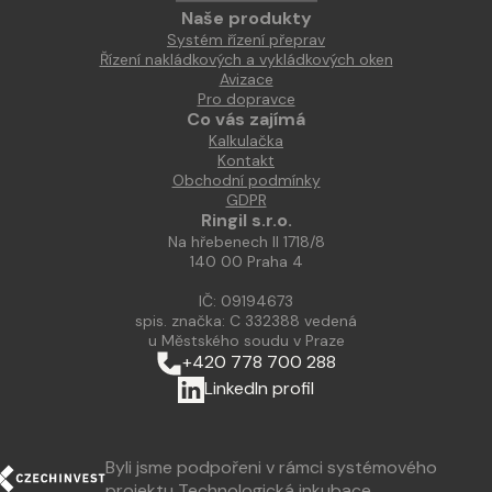
Naše produkty
Systém řízení přeprav
Řízení nakládkových a vykládkových oken
Avizace
Pro dopravce
Co vás zajímá
Kalkulačka
Kontakt
Obchodní podmínky
GDPR
Ringil s.r.o.
Na hřebenech II 1718/8
140 00 Praha 4
IČ: 09194673
spis. značka: C 332388 vedená
u Městského soudu v Praze
+420 778 700 288
LinkedIn profil
Byli jsme podpořeni v rámci systémového
projektu Technologická inkubace