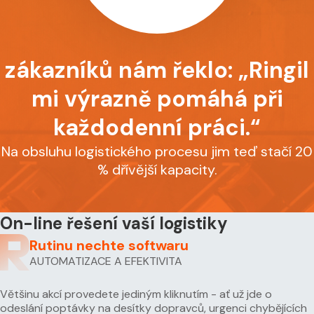
zákazníků nám řeklo: „Ringil
mi výrazně pomáhá při
každodenní práci.“
Na obsluhu logistického procesu jim teď stačí 20
% dřívější kapacity.
On-line řešení vaší logistiky
Rutinu nechte softwaru
AUTOMATIZACE A EFEKTIVITA
Většinu akcí provedete jediným kliknutím - ať už jde o
odeslání poptávky na desítky dopravců, urgenci chybějících