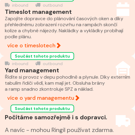
inbound
outbound
Timeslot management
Zapojíte dopravce do plánování časových oken a díky
přehlednému zobrazení rozvrhu na rampách skončí
kolize a chybné nájezdy. Nakládky a vykládky probíhají
podle plánu.
více o timeslotech
Součást tohoto produktu
inbound
outbound
Yard management
Řídíte si provoz v depu pohodlně a plynule. Díky externím
tabulím řidiči vědí, kam mají jet. Obsluha brány
a ramp snadno zkontroluje SPZ a náklad.
více o yard managementu
Součást tohoto produktu
Počítáme samozřejmě i s dopravci.
A navíc - mohou Ringil používat zdarma.