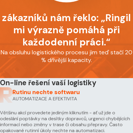
zákazníků nám řeklo: „Ringil
mi výrazně pomáhá při
každodenní práci.“
Na obsluhu logistického procesu jim teď stačí 20
% dřívější kapacity.
On-line řešení vaší logistiky
Rutinu nechte softwaru
AUTOMATIZACE A EFEKTIVITA
Většinu akcí provedete jediným kliknutím - ať už jde o
odeslání poptávky na desítky dopravců, urgenci chybějících
informací nebo změny v trase či obsahu přepravy. Často
opakované rutinní úkoly nechte na automatizaci.